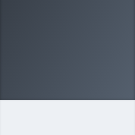
1/8
Какая у вас организационно-правовая
форма?
Выберите один вариантов ответа
ООО
ИП
Некоммерческая организация