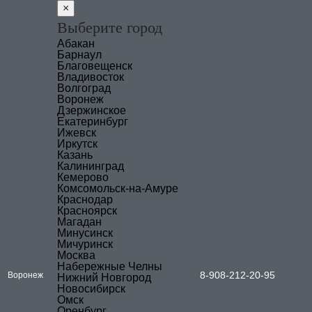
×
Выберите город
Абакан
Барнаул
Благовещенск
Владивосток
Волгоград
Воронеж
Дзержинское
Екатеринбург
Ижевск
Иркутск
Казань
Калининград
Кемерово
Комсомольск-на-Амуре
Краснодар
Красноярск
Магадан
Минусинск
Мичуринск
Москва
Набережные Челны
8-908-212-20-95
Воронеж
Нижний Новгород
Новосибирск
Омск
Оренбург