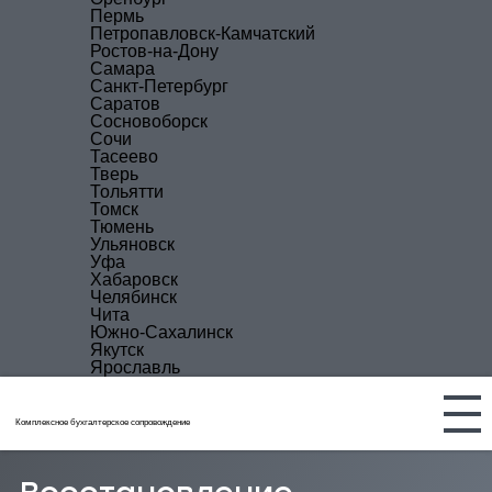
Пермь
Петропавловск-Камчатский
Ростов-на-Дону
Самара
Санкт-Петербург
Саратов
Сосновоборск
Сочи
Тасеево
Тверь
Тольятти
Томск
Тюмень
Ульяновск
Уфа
Хабаровск
Челябинск
Чита
Южно-Сахалинск
Якутск
Ярославль
Комплексное бухгалтерское сопровождение